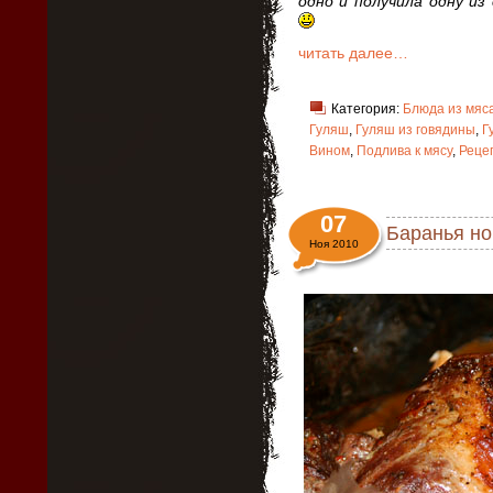
одно и получила одну из
читать далее…
Категория:
Блюда из мяс
Гуляш
,
Гуляш из говядины
,
Г
Вином
,
Подлива к мясу
,
Реце
07
Баранья но
Ноя 2010