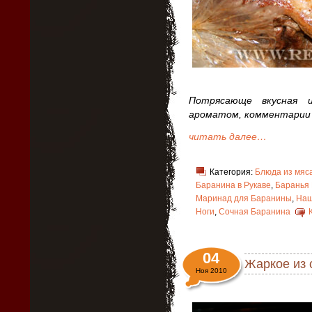
Потрясающе вкусная 
ароматом, комментарии
читать далее…
Категория:
Блюда из мяс
Баранина в Рукаве
,
Баранья 
Маринад для Баранины
,
Наш
Ноги
,
Сочная Баранина
04
Жаркое из 
Ноя 2010