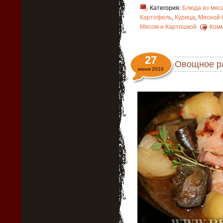
Категория:
Блюда из мяс
Картофель
,
Курица
,
Мясной 
Мясом и Картошкой
Комм
27
Овощное ра
июня 2010