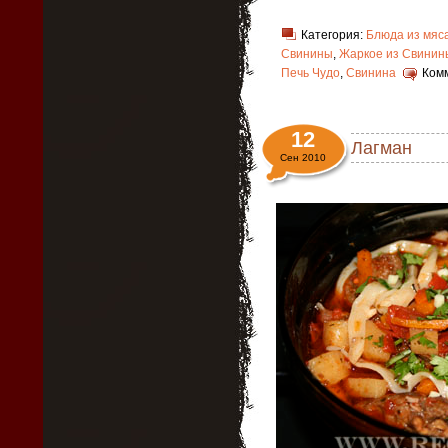
Категория:
Блюда из мяс
Свинины
,
Жаркое из Свинин
Печь Чудо
,
Свинина
Ком
12
Лагман
Сен 2010