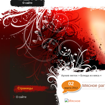
О сайте
Архив меток » Блюда из мяса «
02
Мясное раг
Страницы
марта 2012
О сайте