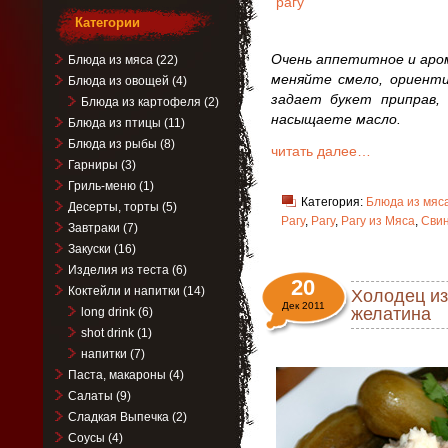
Категории
Очень аппетитное и аром
Блюда из мяса
(22)
меняйте смело, ориенти
Блюда из овощей
(4)
задает букет приправ,
Блюда из картофеля
(2)
насыщаете масло.
Блюда из птицы
(11)
Блюда из рыбы
(8)
читать далее…
Гарниры
(3)
Гриль-меню
(1)
Категория:
Блюда из мяс
Десерты, торты
(5)
Рагу
,
Рагу
,
Рагу из Мяса
,
Сви
Завтраки
(7)
Закуски
(16)
Изделия из теста
(6)
20
Коктейли и напитки
(14)
Холодец из
Дек 2011
желатина
long drink
(6)
shot drink
(1)
напитки
(7)
Паста, макароны
(4)
Салаты
(9)
Сладкая Выпечка
(2)
Соусы
(4)