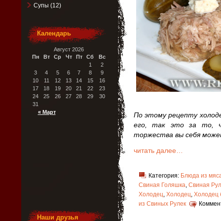
Супы
(12)
Календарь
Август 2026
Пн
Вт
Ср
Чт
Пт
Сб
Вс
1
2
3
4
5
6
7
8
9
10
11
12
13
14
15
16
17
18
19
20
21
22
23
24
25
26
27
28
29
30
31
« Март
По этому рецепту холод
его, так это за то, 
торжества вы себя може
читать далее…
Категория:
Блюда из мяс
Свиная Голяшка
,
Свиная Рул
Холодец
,
Холодец
,
Холодец 
из Свиных Рулек
Коммен
Наши друзья