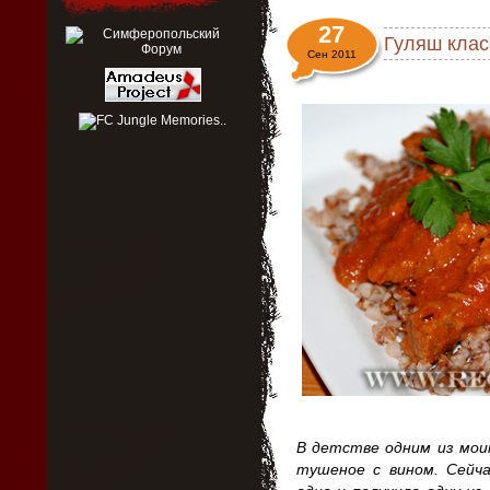
27
Гуляш клас
Сен 2011
В детстве одним из мои
тушеное с вином. Сейча