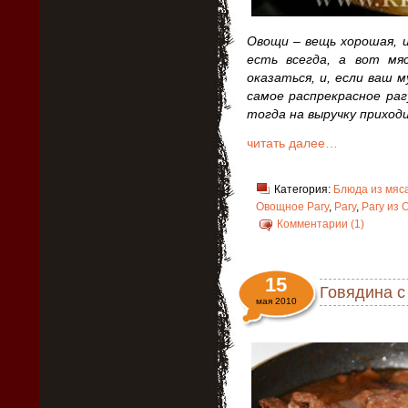
Овощи – вещь хорошая, и
есть всегда, а вот м
оказаться, и, если ваш 
самое распрекрасное раг
тогда на выручку приходи
читать далее…
Категория:
Блюда из мяс
Овощное Рагу
,
Рагу
,
Рагу из 
Комментарии (1)
15
Говядина с
мая 2010