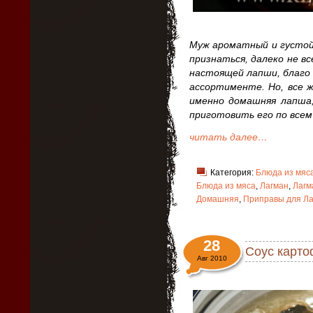
Муж ароматный и густой
признаться, далеко не в
настоящей лапши, благо 
ассортименте. Но, все 
именно домашняя лапша,
приготовить его по всем
читать далее…
Категория:
Блюда из мяс
Блюда из мяса
,
Лагман
,
Лагм
Домашняя
,
Приправы для Ла
28
Соус карто
Авг 2010