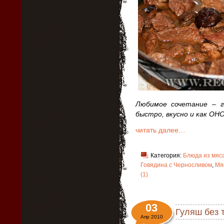
Любимое сочетание – г
быстро, вкусно и как ОН
читать далее…
Категория:
Блюда из мяс
Говядина с Черносливом
,
Мя
(1)
03
Гуляш без 
Апр 2010