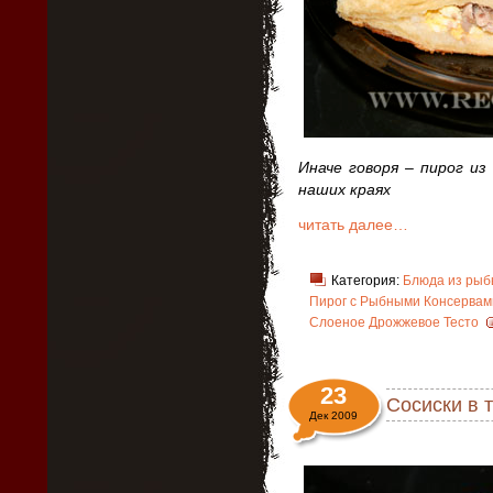
Иначе говоря – пирог из
наших краях
читать далее…
Категория:
Блюда из рыб
Пирог с Рыбными Консервам
Слоеное Дрожжевое Тесто
23
Сосиски в 
Дек 2009