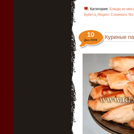
Категория:
Блюда из мяс
Кубетэ
,
Рецепт Слоеного Тес
10
Куриные па
Дек 2009