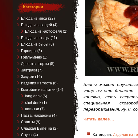
Категории
Блюда из мяса
(22)
Блюда из овощей
(4)
Блюда из картофеля
(2)
Блюда из птицы
(11)
Блюда из рыбы
(8)
Гарниры
(3)
Гриль-меню
(1)
Десерты, торты
(5)
Завтраки
(7)
Закуски
(16)
Изделия из теста
(6)
Блины может научиться
Коктейли и напитки
(14)
чаще вы это делаете –
long drink
(6)
конечно, есть секрет
shot drink
(1)
специальная сково
переворачивания, ну, и, с
напитки
(7)
Паста, макароны
(4)
читать далее…
Салаты
(9)
Сладкая Выпечка
(2)
Категория:
Изделия из те
Соусы
(4)