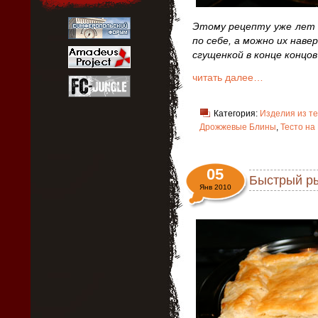
Этому рецепту уже лет 7
по себе, а можно их наве
сгущенкой в конце концо
читать далее…
Категория:
Изделия из те
Дрожжевые Блины
,
Тесто на
05
Быстрый р
Янв 2010