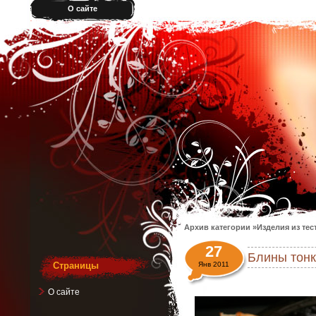
О сайте
Архив категории »Изделия из тест
27
Блины тонк
Страницы
Янв 2011
О сайте