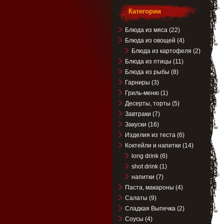
Категории
Блюда из мяса
(22)
Блюда из овощей
(4)
Блюда из картофеля
(2)
Блюда из птицы
(11)
Блюда из рыбы
(8)
Гарниры
(3)
Гриль-меню
(1)
Десерты, торты
(5)
Завтраки
(7)
Закуски
(16)
Изделия из теста
(6)
Коктейли и напитки
(14)
long drink
(6)
shot drink
(1)
напитки
(7)
Паста, макароны
(4)
Салаты
(9)
Сладкая Выпечка
(2)
Соусы
(4)