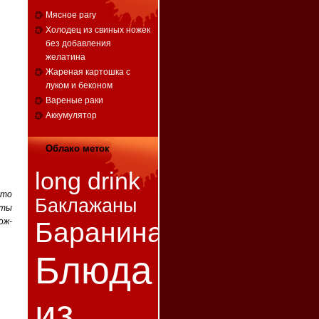
Мясное рагу
Холодец из свиных ножек
без добавления
желатина
Жареная картошка с
луком и беконом
Вареные раки
Аккумулятор
Облако меток
long drink
это
Баклажаны
еты
ож-
Баранина
Блюда
из