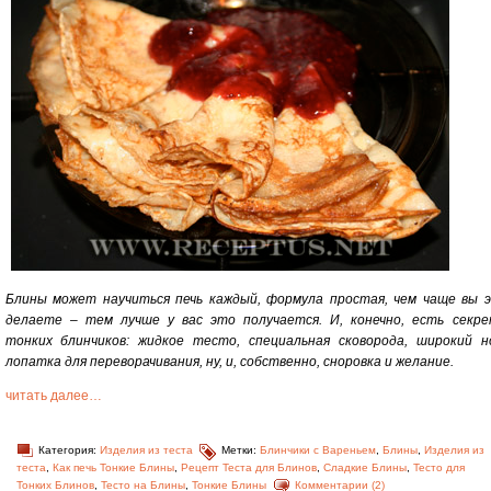
Блины может научиться печь каждый, формула простая, чем чаще вы 
делаете – тем лучше у вас это получается. И, конечно, есть секр
тонких блинчиков: жидкое тесто, специальная сковорода, широкий н
лопатка для переворачивания, ну, и, собственно, сноровка и желание.
читать далее…
Категория:
Изделия из теста
Метки:
Блинчики с Вареньем
,
Блины
,
Изделия из
теста
,
Как печь Тонкие Блины
,
Рецепт Теста для Блинов
,
Сладкие Блины
,
Тесто для
Тонких Блинов
,
Тесто на Блины
,
Тонкие Блины
Комментарии (2)