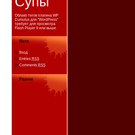
Супы
Облако тегов плагина WP
Cumulus для "
WordPress
"
требует для просмотра
Flash Player 9
или выше.
Мета
Вход
Entries
RSS
Comments
RSS
Разное