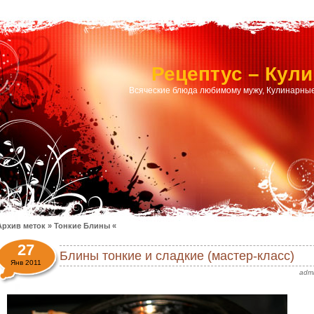
Рецептус – Кул
Всяческие блюда любимому мужу, Кулинарные
Архив меток » Тонкие Блины «
27
Блины тонкие и сладкие (мастер-класс)
Янв 2011
adm