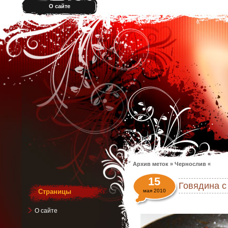
О сайте
Архив меток » Чернослив «
15
Говядина с
Страницы
мая 2010
О сайте