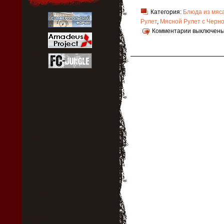
Категория:
Блюда из мяс
Рулет
,
Мясной Рулет с Черн
Комментарии выключен