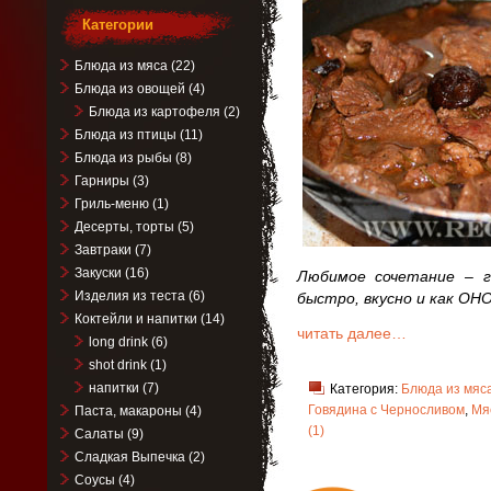
Категории
Блюда из мяса
(22)
Блюда из овощей
(4)
Блюда из картофеля
(2)
Блюда из птицы
(11)
Блюда из рыбы
(8)
Гарниры
(3)
Гриль-меню
(1)
Десерты, торты
(5)
Завтраки
(7)
Закуски
(16)
Любимое сочетание – г
Изделия из теста
(6)
быстро, вкусно и как ОН
Коктейли и напитки
(14)
читать далее…
long drink
(6)
shot drink
(1)
напитки
(7)
Категория:
Блюда из мяс
Говядина с Черносливом
,
Мя
Паста, макароны
(4)
(1)
Салаты
(9)
Сладкая Выпечка
(2)
Соусы
(4)