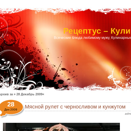
Рецептус – Кул
Всяческие блюда любимому мужу, Кулинарные
Архив за » 28 Декабрь 2009«
28
Мясной рулет с черносливом и кунжутом
Дек 2009
adm