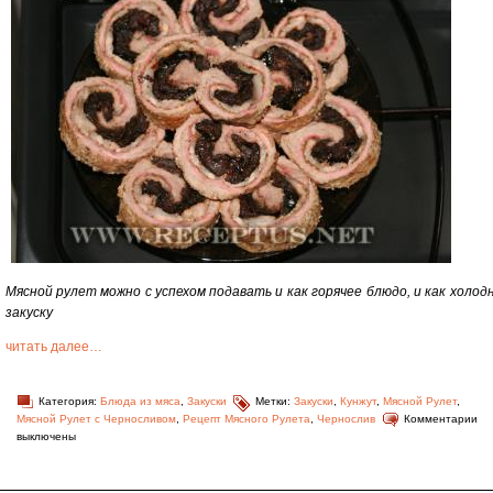
Мясной рулет можно с успехом подавать и как горячее блюдо, и как холод
закуску
читать далее…
Категория:
Блюда из мяса
,
Закуски
Метки:
Закуски
,
Кунжут
,
Мясной Рулет
,
Мясной Рулет с Черносливом
,
Рецепт Мясного Рулета
,
Чернослив
Комментарии
выключены