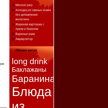
Мясное рагу
Холодец из свиных ножек
без добавления
желатина
Жареная картошка с
луком и беконом
Вареные раки
Аккумулятор
Облако меток
long drink
ную
Баклажаны
Баранина
Блюда
из