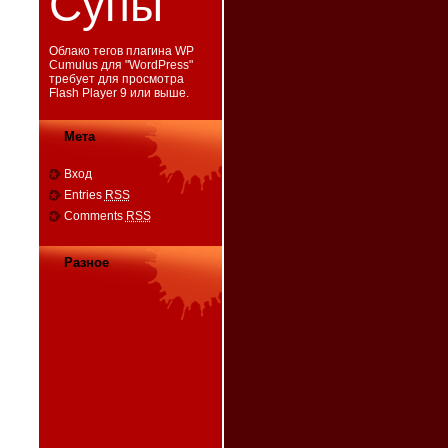
Супы
Облако тегов плагина WP
Cumulus для "
WordPress
"
требует для просмотра
Flash Player 9
или выше.
Мета
Вход
Entries
RSS
Comments
RSS
Разное