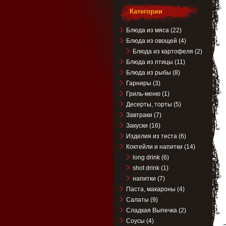
Категории
Блюда из мяса
(22)
Блюда из овощей
(4)
Блюда из картофеля
(2)
Блюда из птицы
(11)
Блюда из рыбы
(8)
Гарниры
(3)
Гриль-меню
(1)
Десерты, торты
(5)
Завтраки
(7)
Закуски
(16)
Изделия из теста
(6)
Коктейли и напитки
(14)
long drink
(6)
shot drink
(1)
напитки
(7)
Паста, макароны
(4)
Салаты
(9)
Сладкая Выпечка
(2)
Соусы
(4)