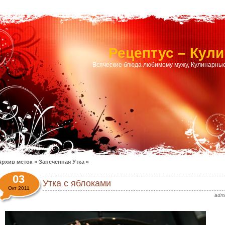
Рецептус – Кул
Всяческие блюда любимому мужу, Кулинарные
Архив меток » Запеченная Утка «
03
Утка с яблоками
Окт 2011
adm