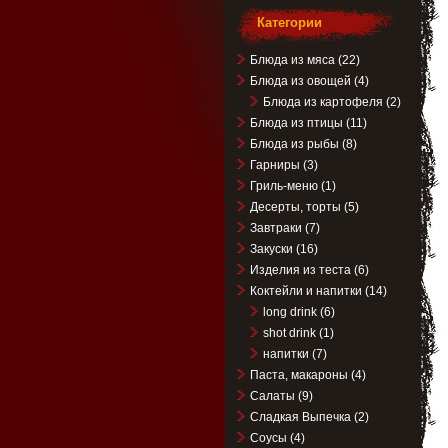
Категории
Блюда из мяса
(22)
Блюда из овощей
(4)
Блюда из картофеля
(2)
Блюда из птицы
(11)
Блюда из рыбы
(8)
Гарниры
(3)
Гриль-меню
(1)
Десерты, торты
(5)
Завтраки
(7)
Закуски
(16)
Изделия из теста
(6)
Коктейли и напитки
(14)
long drink
(6)
shot drink
(1)
напитки
(7)
Паста, макароны
(4)
Салаты
(9)
Сладкая Выпечка
(2)
Соусы
(4)