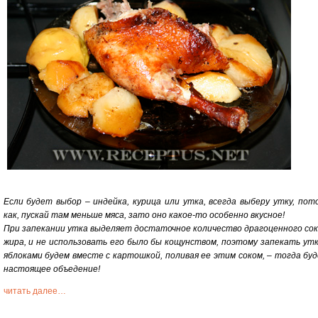
Если будет выбор – индейка, курица или утка, всегда выберу утку, пот
как, пускай там меньше мяса, зато оно какое-то особенно вкусное!
При запекании утка выделяет достаточное количество драгоценного сок
жира, и не использовать его было бы кощунством, поэтому запекать утк
яблоками будем вместе с картошкой, поливая ее этим соком, – тогда бу
настоящее объедение!
читать далее…