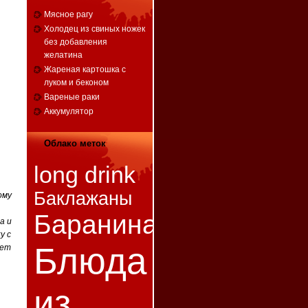
Мясное рагу
Холодец из свиных ножек
без добавления
желатина
Жареная картошка с
луком и беконом
Вареные раки
Аккумулятор
Облако меток
long drink
Баклажаны
ому
Баранина
а и
у с
Блюда
дет
из