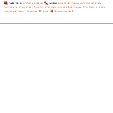
Категория:
Блюда из птицы
Метки:
Блюда из птицы
,
Запеченная Утка
,
Картофель
,
Утка
,
Утка в Духовке
,
Утка Запеченная с Картошкой
,
Утка Запеченная с
Яблоками
,
Утка с Яблоками
,
Яблоки
Комментарии (3)