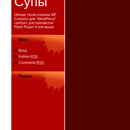
Супы
Облако тегов плагина WP
Cumulus для "
WordPress
"
требует для просмотра
Flash Player 9
или выше.
Мета
Вход
Entries
RSS
Comments
RSS
Разное