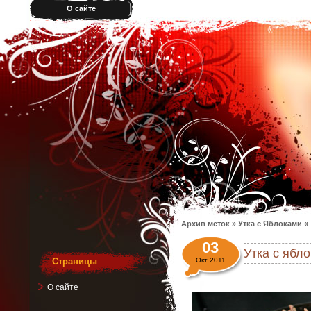
О сайте
Архив меток » Утка с Яблоками «
03
Утка с ябл
Страницы
Окт 2011
О сайте