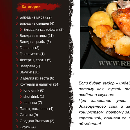
Категории
Блюда из мяса
(22)
Блюда из овощей
(4)
Блюда из картофеля
(2)
Блюда из птицы
(11)
Блюда из рыбы
(8)
Гарниры
(3)
Гриль-меню
(1)
Десерты, торты
(5)
Завтраки
(7)
Закуски
(16)
Изделия из теста
(6)
Если будет выбор – индей
Коктейли и напитки
(14)
потому как, пускай т
long drink
(6)
особенно вкусное!
shot drink
(1)
При запекании утка 
напитки
(7)
драгоценного сока и ж
Паста, макароны
(4)
кощунством, поэтому за
Салаты
(9)
картошкой, поливая ее
Сладкая Выпечка
(2)
объедение!
Соусы
(4)