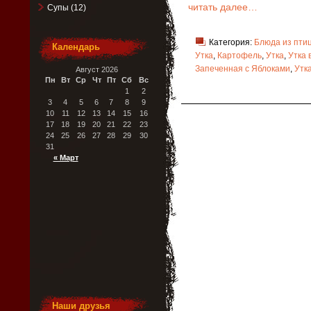
читать далее…
Супы
(12)
Категория:
Блюда из пти
Календарь
Утка
,
Картофель
,
Утка
,
Утка 
Запеченная с Яблоками
,
Утк
Август 2026
Пн
Вт
Ср
Чт
Пт
Сб
Вс
1
2
3
4
5
6
7
8
9
10
11
12
13
14
15
16
17
18
19
20
21
22
23
24
25
26
27
28
29
30
31
« Март
Наши друзья