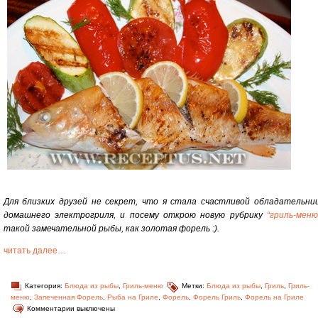
Для близких друзей не секрет, что я стала счастливой обладательни
домашнего электрогриля, и посему открою новую рубрику
“гриль-меню
такой замечательной рыбы, как золотая форель :).
читать далее…
Категория:
Блюда из рыбы
,
Гриль-меню
Метки:
Блюда из рыбы
,
Гриль
,
Гриль-
меню
,
Запеченная Форель
,
Рыба на Гриле
,
Форель
,
Форель Гриль
,
Форель на Гриле
Комментарии выключены