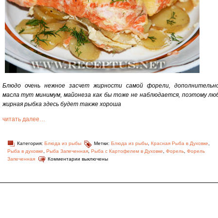
Блюдо очень нежное засчет жирности самой форели, дополнительн
масла тут минимум, майонеза как бы тоже не наблюдается, поэтому лю
жирная рыбка здесь будет также хороша
читать далее…
Категория:
Блюда из рыбы
Метки:
Блюда из рыбы
,
Красная Рыба в Духовке
,
Рыба в духовке
,
Рыба Запеченная
,
Рыба с Картофелем в Духовке
,
Форель
,
Форель
Запеченная
Комментарии выключены