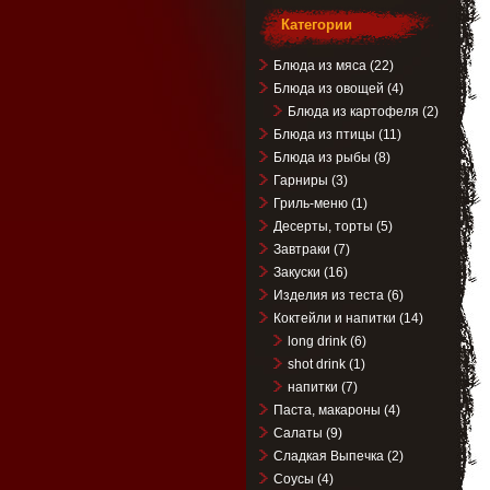
Категории
Блюда из мяса
(22)
Блюда из овощей
(4)
Блюда из картофеля
(2)
Блюда из птицы
(11)
Блюда из рыбы
(8)
Гарниры
(3)
Гриль-меню
(1)
Десерты, торты
(5)
Завтраки
(7)
Закуски
(16)
Изделия из теста
(6)
Коктейли и напитки
(14)
long drink
(6)
shot drink
(1)
напитки
(7)
Паста, макароны
(4)
Салаты
(9)
Сладкая Выпечка
(2)
Соусы
(4)