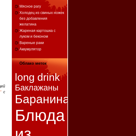
Мясное рагу
Холодец из свиных ножек
без добавления
желатина
Жареная картошка с
луком и беконом
Вареные раки
Аккумулятор
Облако меток
long drink
Баклажаны
цей
”
с
Баранина
Блюда
из