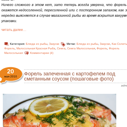
Ничего сложного в этом нет, зато теперь всегда уверена, что форель
окажется недосоленной, пересоленной или с посторонним запахом, как 
нередко выясняется в случае магазинной рыбы во время вскрытия вакуум
упаковки.
читать далее…
Категория:
Блюда из рыбы
,
Закуски
Метки:
Блюда из рыбы
,
Закуски
,
Как Солить
Форель
,
Малосольная Красная Рыба
,
Семга
,
Семга Малосольная
,
Форель
,
Форель
Малосольная
Комментарии (4)
20
Форель запеченная с картофелем под
мая 2010
сметанным соусом (пошаговые фото)
adm