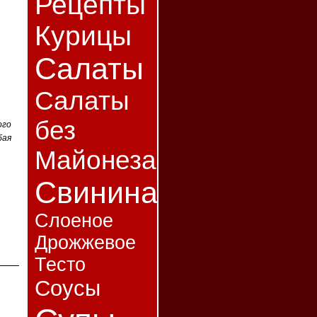
Рецепты
Курицы
Салаты
Салаты
без
ого
бая
Майонеза
Свинина
Слоеное
Дрожжевое
Тесто
Соусы