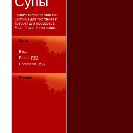
Супы
Облако тегов плагина WP
Cumulus для "
WordPress
"
требует для просмотра
Flash Player 9
или выше.
Мета
Вход
Entries
RSS
Comments
RSS
Разное