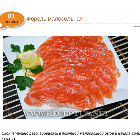
01
Форель малосольная
Ноя 2011
adm
Окончательно разочаровалась в покупной малосольной рыбе и начала сол
сама :D.