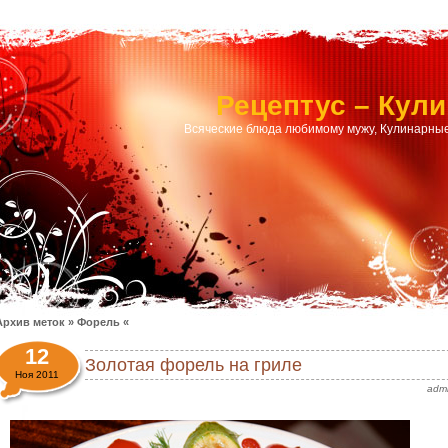
Рецептус – Кул
Всяческие блюда любимому мужу, Кулинарные
Архив меток » Форель «
12
Золотая форель на гриле
Ноя 2011
adm