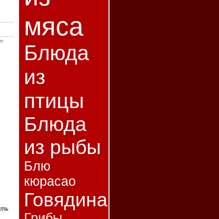
мяса
in
Блюда
из
птицы
Блюда
из рыбы
Блю
кюрасао
Говядина
ить
Грибы