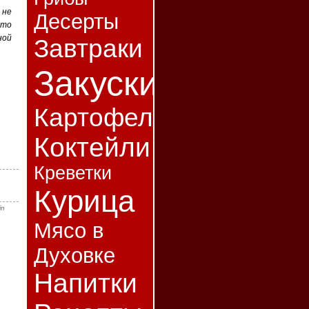
 не
Десерты
это
ной
Завтраки
Закуски
Картофель
Коктейли
Креветки
Курица
in
Мясо в
Духовке
Напитки