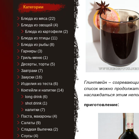
Категории
Блюда из мяса
(22)
Блюда из овощей
(4)
Блюда из картофеля
(2)
Блюда из птицы
(11)
Блюда из рыбы
(8)
Гарниры
(3)
Гриль-меню
(1)
Десерты, торты
(5)
Завтраки
(7)
Закуски
(16)
Глинтвейн – согревающи
Изделия из теста
(6)
список можно продолжат
Коктейли и напитки
(14)
наслаждаться этим неп
long drink
(6)
shot drink
(1)
приготовление:
напитки
(7)
Паста, макароны
(4)
Салаты
(9)
Сладкая Выпечка
(2)
Соусы
(4)