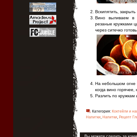
Вскипятить, закрыть
Вино выливаем в 
резаные кружками ц
через ситечко готов
На небольшом огне 
когда вино горячее,
Разлить по кружкам 
Категория:
Коктейли и на
Напитки
,
Напитки
,
Рецепт Гл
Вы можете следить за ком