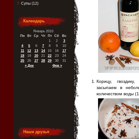
Супы
(12)
Календарь
Январь 2010
Пн
Вт
Ср
Чт
Пт
Сб
Вс
1
2
3
4
5
6
7
8
9
10
11
12
13
14
15
16
17
18
19
20
21
22
23
24
25
26
27
28
29
30
31
« Дек
Фев »
Корицу, гвоздику
засыпаем в небол
количеством воды (1
Наши друзья