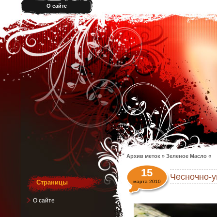
О сайте
Архив меток » Зеленое Масло «
15
Чесночно-у
Страницы
марта 2010
О сайте