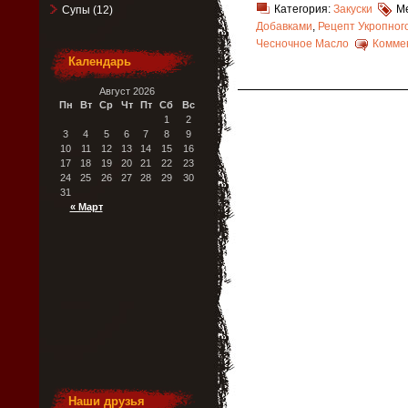
Категория:
Закуски
М
Супы
(12)
Добавками
,
Рецепт Укропног
Чесночное Масло
Коммен
Календарь
Август 2026
Пн
Вт
Ср
Чт
Пт
Сб
Вс
1
2
3
4
5
6
7
8
9
10
11
12
13
14
15
16
17
18
19
20
21
22
23
24
25
26
27
28
29
30
31
« Март
Наши друзья