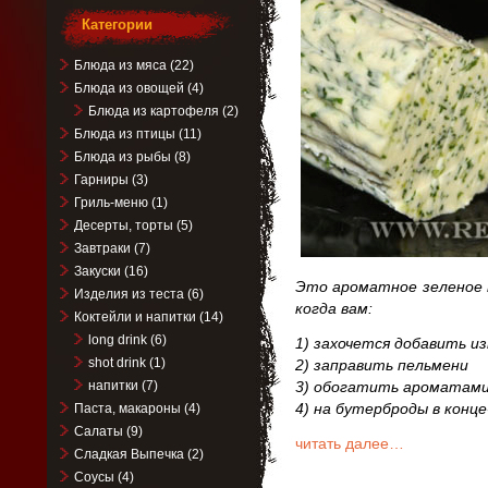
Категории
Блюда из мяса
(22)
Блюда из овощей
(4)
Блюда из картофеля
(2)
Блюда из птицы
(11)
Блюда из рыбы
(8)
Гарниры
(3)
Гриль-меню
(1)
Десерты, торты
(5)
Завтраки
(7)
Закуски
(16)
Это ароматное зеленое м
Изделия из теста
(6)
когда вам:
Коктейли и напитки
(14)
long drink
(6)
1) захочется добавить и
shot drink
(1)
2) заправить пельмени
напитки
(7)
3) обогатить ароматами
4) на бутерброды в конце
Паста, макароны
(4)
Салаты
(9)
читать далее…
Сладкая Выпечка
(2)
Соусы
(4)