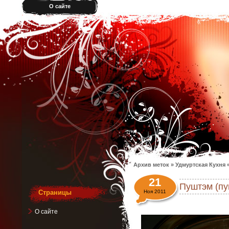
О сайте
Архив меток » Удмуртская Кухня 
21
Пуштэм (п
Страницы
Ноя 2011
О сайте