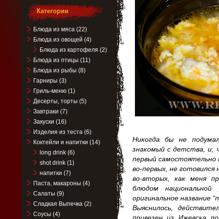
Категории
Блюда из мяса
(22)
Блюда из овощей
(4)
Блюда из картофеля
(2)
Блюда из птицы
(11)
Блюда из рыбы
(8)
Гарниры
(3)
Гриль-меню
(1)
Десерты, торты
(5)
Завтраки
(7)
Закуски
(16)
Изделия из теста
(6)
Никогда бы не подума
Коктейли и напитки
(14)
знакомый с детства, и, 
long drink
(6)
первый самостоятельно 
shot drink
(1)
во-первых, не готовился н
напитки
(7)
во-вторых, как меня п
Паста, макароны
(4)
блюдом национальной 
Салаты
(9)
оригинальное название 
Сладкая Выпечка
(2)
Выяснилось, действите
Соусы
(4)
привезен из Ижевска по