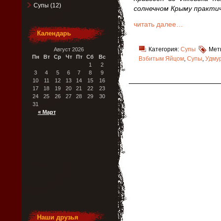
Супы
(12)
солнечном Крыму практич
читать далее…
Календарь
Категория:
Супы
Мет
Август 2026
Пн
Вт
Ср
Чт
Пт
Сб
Вс
Взбитым Яйцом
,
Супы
,
Удмур
1
2
3
4
5
6
7
8
9
10
11
12
13
14
15
16
17
18
19
20
21
22
23
24
25
26
27
28
29
30
31
« Март
Наши друзья