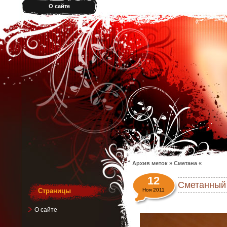
О сайте
Архив меток » Сметана «
12
Сметанный 
Страницы
Ноя 2011
О сайте