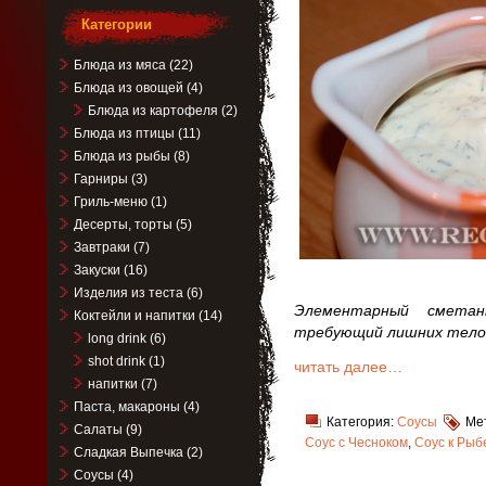
Категории
Блюда из мяса
(22)
Блюда из овощей
(4)
Блюда из картофеля
(2)
Блюда из птицы
(11)
Блюда из рыбы
(8)
Гарниры
(3)
Гриль-меню
(1)
Десерты, торты
(5)
Завтраки
(7)
Закуски
(16)
Изделия из теста
(6)
Элементарный сметан
Коктейли и напитки
(14)
требующий лишних тело
long drink
(6)
shot drink
(1)
читать далее…
напитки
(7)
Паста, макароны
(4)
Категория:
Соусы
Ме
Салаты
(9)
Соус с Чесноком
,
Соус к Рыб
Сладкая Выпечка
(2)
Соусы
(4)