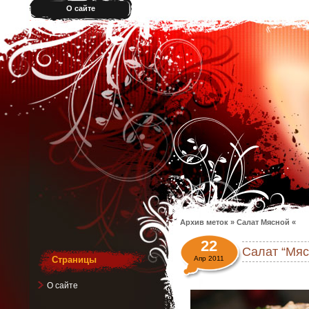
О сайте
Архив меток » Салат Мясной «
22
Салат “Мяс
Страницы
Апр 2011
О сайте