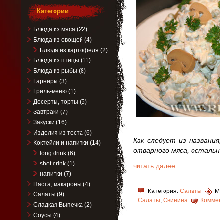
Категории
Блюда из мяса
(22)
Блюда из овощей
(4)
Блюда из картофеля
(2)
Блюда из птицы
(11)
Блюда из рыбы
(8)
Гарниры
(3)
Гриль-меню
(1)
Десерты, торты
(5)
Завтраки
(7)
Закуски
(16)
Изделия из теста
(6)
Как следует из названия
Коктейли и напитки
(14)
отварного мяса, остальн
long drink
(6)
shot drink
(1)
читать далее…
напитки
(7)
Паста, макароны
(4)
Категория:
Салаты
М
Салаты
(9)
Салаты
,
Свинина
Коммен
Сладкая Выпечка
(2)
Соусы
(4)