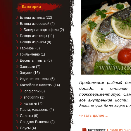
Категории
Блюда из мяса
(22)
Блюда из овощей
(4)
Блюда из картофеля
(2)
Блюда из птицы
(11)
Блюда из рыбы
(8)
Гарниры
(3)
Гриль-меню
(1)
Десерты, торты
(5)
Завтраки
(7)
Закуски
(16)
Изделия из теста
(6)
Продолжаем рыбный ден
Коктейли и напитки
(14)
дорадо, в отличи
long drink
(6)
поэкспериментирую. Са
shot drink
(1)
все внутренние кости, 
напитки
(7)
дальше уже дело вкуса и
Паста, макароны
(4)
читать далее…
Салаты
(9)
Сладкая Выпечка
(2)
Соусы
(4)
Категория:
Блюда из рыб