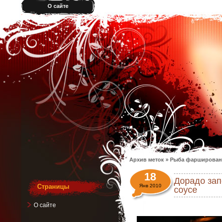
О сайте
Архив меток » Рыба фарширован
18
Дорадо зап
Страницы
Янв 2010
соусе
О сайте