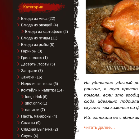
Категории
Блюда из мяса
(22)
Блюда из овощей
(4)
Блюда из картофеля
(2)
Блюда из птицы
(11)
Блюда из рыбы
(8)
Гарниры
(3)
Гриль-меню
(1)
Десерты, торты
(5)
Завтраки
(7)
Закуски
(16)
На удивление удачный р
Изделия из теста
(6)
раньше, а тут просто 
Коктейли и напитки
(14)
помола, если это вооб
long drink
(6)
сюда идеально подошла
shot drink
(1)
вкуснее чем кажется на 
напитки
(7)
Паста, макароны
(4)
P.S. запекала ее с яблока
Салаты
(9)
читать далее…
Сладкая Выпечка
(2)
Соусы
(4)