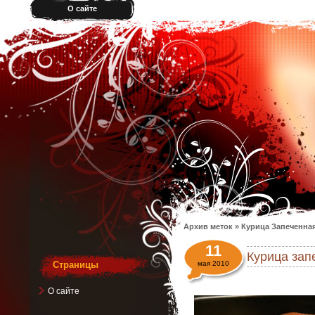
О сайте
Архив меток » Курица Запеченная
11
Курица зап
Страницы
мая 2010
О сайте