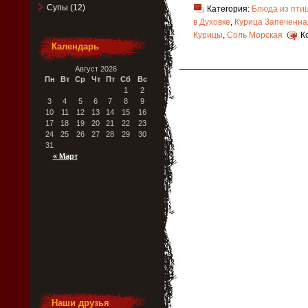
Супы
(12)
Категория:
Блюда из пти
в Духовке
,
Курица Запеченна
Курицы
,
Соль Морская
К
Календарь
Август 2026
Пн
Вт
Ср
Чт
Пт
Сб
Вс
1
2
3
4
5
6
7
8
9
10
11
12
13
14
15
16
17
18
19
20
21
22
23
24
25
26
27
28
29
30
31
« Март
Наши друзья