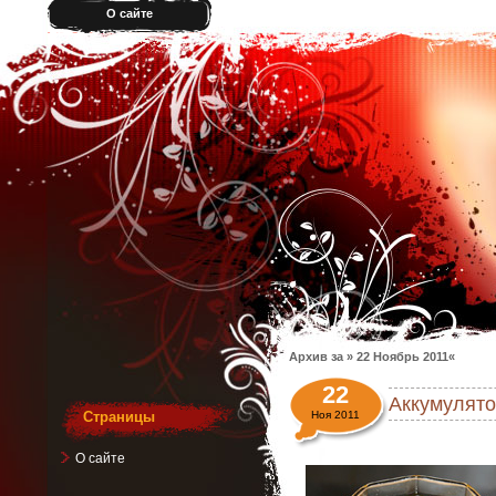
О сайте
Архив за » 22 Ноябрь 2011«
22
Аккумулято
Страницы
Ноя 2011
О сайте