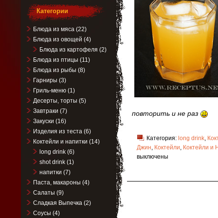
Категории
Блюда из мяса
(22)
Блюда из овощей
(4)
Блюда из картофеля
(2)
Блюда из птицы
(11)
Блюда из рыбы
(8)
Гарниры
(3)
Гриль-меню
(1)
Десерты, торты
(5)
Завтраки
(7)
повторить и не раз
Закуски
(16)
Изделия из теста
(6)
Категория:
long drink
,
Кок
Коктейли и напитки
(14)
Джин
,
Коктейли
,
Коктейли и 
long drink
(6)
выключены
shot drink
(1)
напитки
(7)
Паста, макароны
(4)
Салаты
(9)
Сладкая Выпечка
(2)
Соусы
(4)