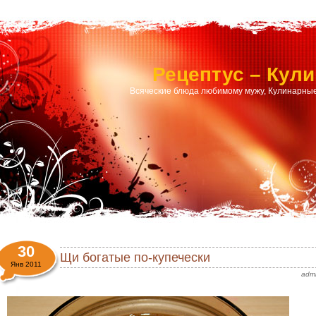
Рецептус – Кул
Всяческие блюда любимому мужу, Кулинарные
30
Щи богатые по-купечески
Янв 2011
adm