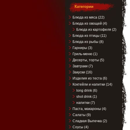
Категории
Блюда из мяса
(22)
Блюда из овощей
(4)
Блюда из картофеля
(2)
Блюда из птицы
(11)
Блюда из рыбы
(8)
Гарниры
(3)
Гриль-меню
(1)
Десерты, торты
(5)
Завтраки
(7)
Закуски
(16)
Изделия из теста
(6)
Коктейли и напитки
(14)
long drink
(6)
shot drink
(1)
напитки
(7)
Паста, макароны
(4)
Салаты
(9)
Сладкая Выпечка
(2)
Соусы
(4)