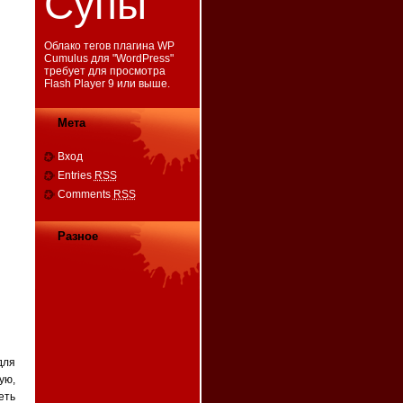
Супы
Облако тегов плагина WP
Cumulus для "
WordPress
"
требует для просмотра
Flash Player 9
или выше.
Мета
Вход
Entries
RSS
Comments
RSS
Разное
для
ую,
еть