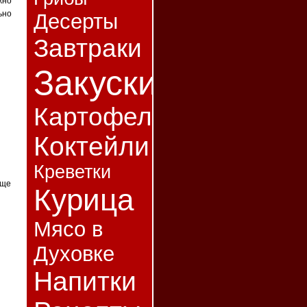
жно
ьно
Десерты
Завтраки
Закуски
Картофель
Коктейли
Креветки
еще
Курица
Мясо в
Духовке
Напитки