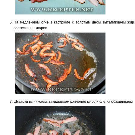
На медленном огне в кастрюле с толстым дном вытапливаем жир
состояния шкварок
Шкварки вынимаем, закидываем копченое мясо и слегка обжариваем