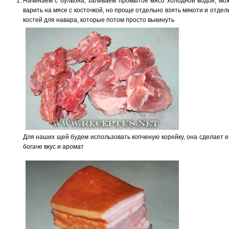
Начинаем с бульона, заливаем промытое мясо холодной водой, мо
варить на мясе с косточкой, но проще отдельно взять мякоти и отдел
костей для навара, которые потом просто выкинуть
Для наших щей будем использовать копченую корейку, она сделает 
богаче вкус и аромат