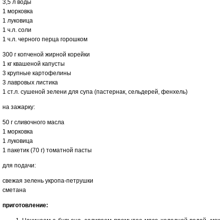
3,5 л воды
1 морковка
1 луковица
1 ч.л. соли
1 ч.л. черного перца горошком
300 г копченой жирной корейки
1 кг квашеной капусты
3 крупные картофелины
3 лавровых листика
1 ст.л. сушеной зелени для супа (пастернак, сельдерей, фенхель)
на зажарку:
50 г сливочного масла
1 морковка
1 луковица
1 пакетик (70 г) томатной пасты
для подачи:
свежая зелень укропа-петрушки
сметана
приготовление: