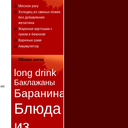
Мясное рагу
Холодец из свиных ножек
без добавления
желатина
Жареная картошка с
луком и беконом
Вареные раки
Аккумулятор
Облако меток
long drink
Баклажаны
 но
Баранина
Блюда
из