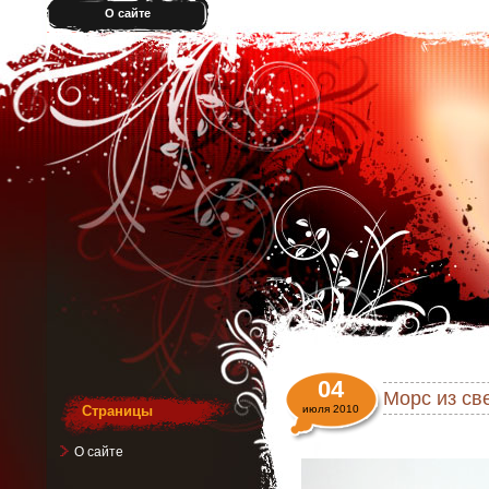
О сайте
04
Морс из св
Страницы
июля 2010
О сайте