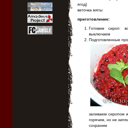
ягод)
веточка мяты
приготовление:
Готовим сироп: в
выключаем
Подготовленные про
заливаем сиропом и
горячим, но не кипя
сохраним