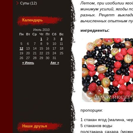
Летом, при изобилии ягод
Супы
(12)
минимум усилий, ягоды п
разных. Рецепт выклад
Календарь
вычисленных опытным п
Июль 2010
ингредиенты:
Пн
Вт
Ср
Чт
Пт
Сб
Вс
1
2
3
4
5
6
7
8
9
10
11
12
13
14
15
16
17
18
19
20
21
22
23
24
25
26
27
28
29
30
31
« Июнь
Авг »
пропорции:
1 стакан ягод (малина, ч
5 стаканов воды
Наши друзья
полстакана сахара (можн