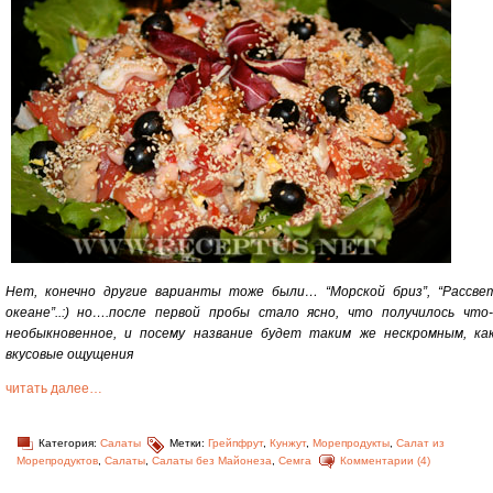
Нет, конечно другие варианты тоже были… “Морской бриз”, “Рассве
океане”..:) но….после первой пробы стало ясно, что получилось что
необыкновенное, и посему название будет таким же нескромным, ка
вкусовые ощущения
читать далее…
Категория:
Салаты
Метки:
Грейпфрут
,
Кунжут
,
Морепродукты
,
Салат из
Морепродуктов
,
Салаты
,
Салаты без Майонеза
,
Семга
Комментарии (4)