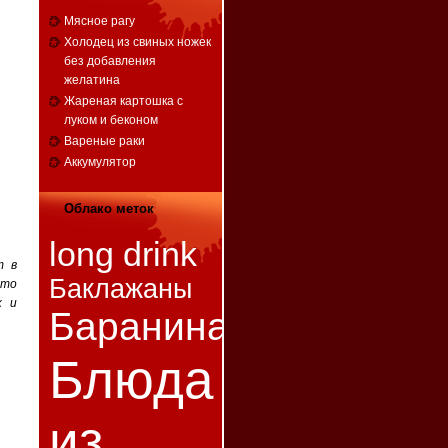
Мясное рагу
Холодец из свиных ножек
без добавления
желатина
Жареная картошка с
луком и беконом
Вареные раки
Аккумулятор
Облако меток
long drink
т в
Баклажаны
-то
к и
Баранина
Блюда
из