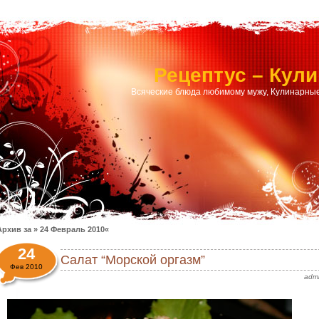
Рецептус – Кул
Всяческие блюда любимому мужу, Кулинарные
Архив за » 24 Февраль 2010«
24
Салат “Морской оргазм”
Фев 2010
adm