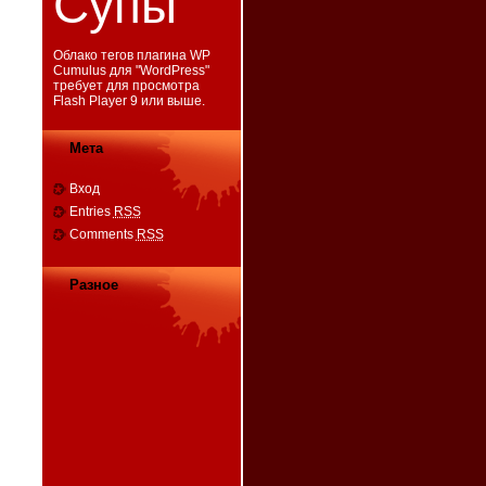
Супы
Облако тегов плагина WP
Cumulus для "
WordPress
"
требует для просмотра
Flash Player 9
или выше.
Мета
Вход
Entries
RSS
Comments
RSS
Разное