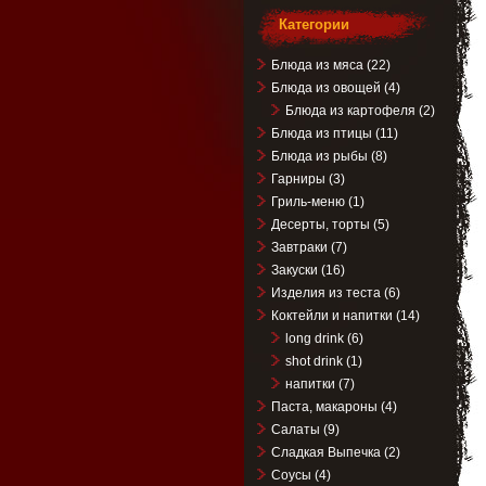
Категории
Блюда из мяса
(22)
Блюда из овощей
(4)
Блюда из картофеля
(2)
Блюда из птицы
(11)
Блюда из рыбы
(8)
Гарниры
(3)
Гриль-меню
(1)
Десерты, торты
(5)
Завтраки
(7)
Закуски
(16)
Изделия из теста
(6)
Коктейли и напитки
(14)
long drink
(6)
shot drink
(1)
напитки
(7)
Паста, макароны
(4)
Салаты
(9)
Сладкая Выпечка
(2)
Соусы
(4)