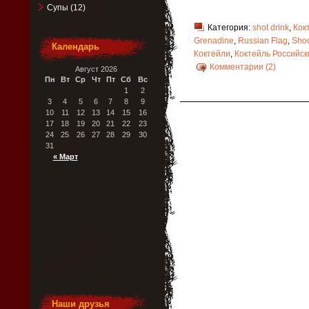
Супы
(12)
Категория:
shot drink
,
Кок
Grenadine
,
Russian Flag
,
Shoo
Календарь
Коктейли
,
Коктейль Российск
Комментарии (2)
Август 2026
Пн
Вт
Ср
Чт
Пт
Сб
Вс
1
2
3
4
5
6
7
8
9
10
11
12
13
14
15
16
17
18
19
20
21
22
23
24
25
26
27
28
29
30
31
« Март
Наши друзья