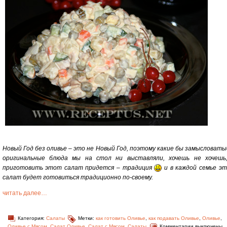
Новый Год без оливье – это не Новый Год, поэтому какие бы замысловаты
оригинальные блюда мы на стол ни выставляли, хочешь не хочешь
приготовить этот салат придется – традиция
и в каждой семье э
салат будет готовиться традиционно по-своему.
читать далее…
Категория:
Салаты
Метки:
как готовить Оливье
,
как подавать Оливье
,
Оливье
,
Оливье с Мясом
,
Салат Оливье
,
Салат с Мясом
,
Салаты
Комментарии выключены