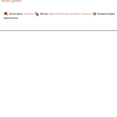
читать далее…
Категория:
Салаты
Метки:
Мужской Салат
,
Оливье
,
Салаты
Комментарии
выключены