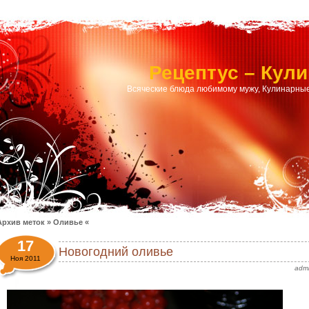
Рецептус – Кул
Всяческие блюда любимому мужу, Кулинарные
Архив меток » Оливье «
17
Новогодний оливье
Ноя 2011
adm