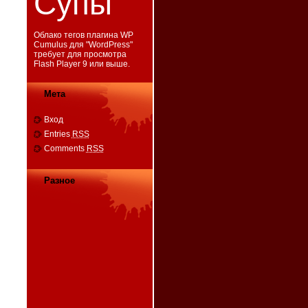
Супы
Облако тегов плагина WP
Cumulus для "
WordPress
"
требует для просмотра
Flash Player 9
или выше.
Мета
Вход
Entries
RSS
Comments
RSS
Разное