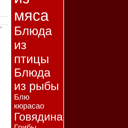
мяса
Блюда
in
из
птицы
Блюда
из рыбы
Блю
кюрасао
Говядина
Грибы