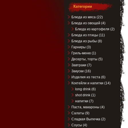
Категории
Блюда из мяса
(22)
Блюда из овощей
(4)
Блюда из картофеля
(2)
Блюда из птицы
(11)
Блюда из рыбы
(8)
Гарниры
(3)
Гриль-меню
(1)
Десерты, торты
(5)
Завтраки
(7)
Закуски
(16)
Изделия из теста
(6)
Коктейли и напитки
(14)
long drink
(6)
shot drink
(1)
напитки
(7)
Паста, макароны
(4)
Салаты
(9)
Сладкая Выпечка
(2)
Соусы
(4)