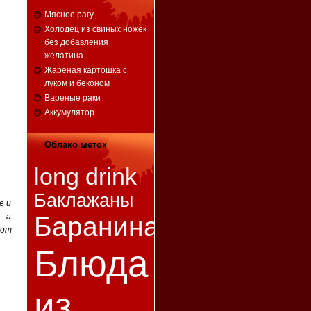
Мясное рагу
Холодец из свиных ножек
без добавления
желатина
Жареная картошка с
луком и беконом
Вареные раки
Аккумулятор
Облако меток
long drink
Баклажаны
е и
, а
Баранина
тот
Блюда
из