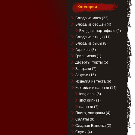
Категории
Блюда из мяса
(22)
Блюда из овощей
(4)
Блюда из картофеля
(2)
Блюда из птицы
(11)
Блюда из рыбы
(8)
Гарниры
(3)
Гриль-меню
(1)
Десерты, торты
(5)
Завтраки
(7)
Закуски
(16)
Изделия из теста
(6)
Коктейли и напитки
(14)
long drink
(6)
shot drink
(1)
напитки
(7)
Паста, макароны
(4)
Салаты
(9)
Сладкая Выпечка
(2)
Соусы
(4)