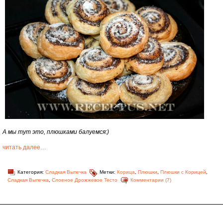
А мы тут это, плюшками балуемся:)
читать далее…
Категория:
Сладкая Выпечка
Метки:
Корица
,
Плюшки
,
Плюшки с Корицей
,
Сладкая Выпечка
,
Слоеное Дрожжевое Тесто
Комментарии (7)