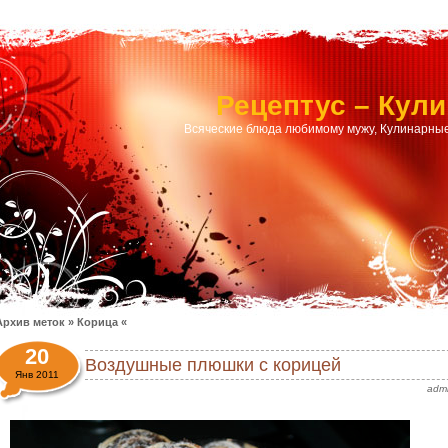
Рецептус – Кул
Всяческие блюда любимому мужу, Кулинарные
Архив меток » Корица «
20
Воздушные плюшки с корицей
Янв 2011
adm