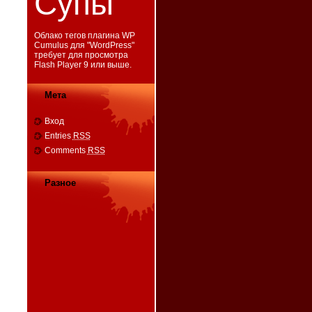
Супы
Облако тегов плагина WP
Cumulus для "
WordPress
"
требует для просмотра
Flash Player 9
или выше.
Мета
Вход
Entries
RSS
Comments
RSS
Разное