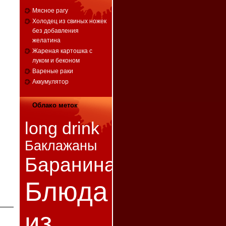
Мясное рагу
Холодец из свиных ножек
без добавления
желатина
Жареная картошка с
луком и беконом
Вареные раки
Аккумулятор
Облако меток
long drink
Баклажаны
Баранина
Блюда
из